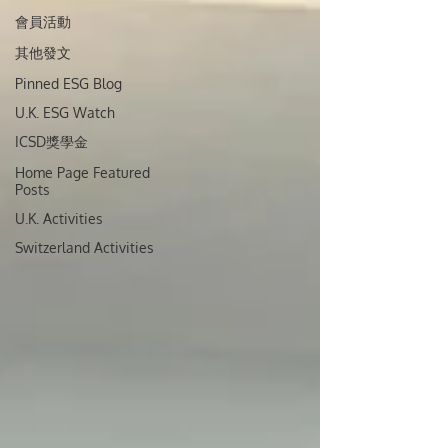
會員活動
其他發文
Pinned ESG Blog
U.K. ESG Watch
ICSD獎學金
Home Page Featured
Posts
U.K. Activities
Switzerland Activities