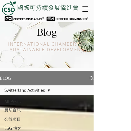
國際可持續發展協進會
Blog
INTERNATIONAL CHAMBER OF
SUSTAINABLE DEVELOPMENT
BLOG
Switzerland Activities
All Posts
最新資訊
公益項目
ESG 博客