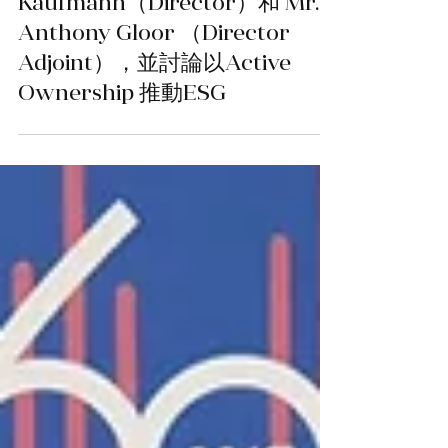
Vincent
Kaufmann（Director）和 Mr.
Anthony Gloor （Director
Adjoint），並討論以Active
Ownership 推動ESG