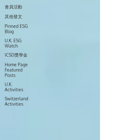
會員活動
其他發文
Pinned ESG
Blog
U.K. ESG
Watch
ICSD獎學金
Home Page
Featured
Posts
U.K.
Activities
Switzerland
Activities