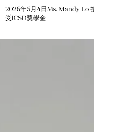
2026年5月4日Ms. Mandy Lo 接
受ICSD獎學金