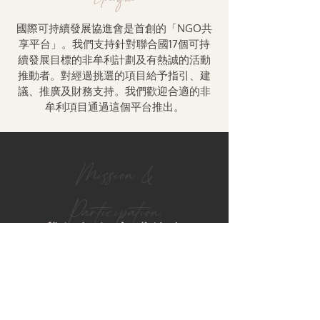
國際可持續發展協進會是首創的「NGO共
享平台」。我們支持針對聯合國17個可持
續發展目標的非牟利計劃及有熱誠的活動
推動者。對經過挑選的項目給予指引、建
議、推廣及財務支持。我們歡迎合適的非
牟利項目通過這個平台推出。
Mission &
Participation
我們如何實踐使命
步驟
根據聯合國17個可持續發展目標及其
他範疇篩選潛在項目。
簽署共同協作協議，包括免除責任協