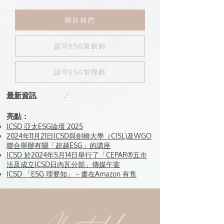
關於我們
認可ESG策劃師
認可ESG管理師
最新資訊
亮點：
ICSD 亞太ESG論壇 2025
2024年11月21日ICSD與劍橋大學（CISL)及WGO
聯合舉辦有關「超越ESG」的講座
ICSD 於2024年5月14日舉行了「CEPAR®五步
法及成立ICSD日內瓦分部」傳媒午宴
ICSD 「ESG 理要知」－書在Amazon 有售