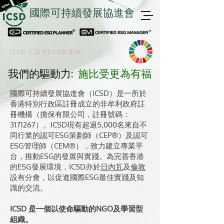
國際可持續發展協進會
ICSD
|
認可ESG策劃師
我們的驅動力:
施比受更為有福
國際可持續發展協進會（ICSD）是一所於
香港特別行政區註冊成立的非牟利政府註
冊機構（擔保有限公司，註冊號碼：
3171267）。ICSD現有超過5,000名來自不
同行業的認可ESG策劃師（CEP®）及認可
ESG管理師（CEM®），致力建立專業平
台，推動ESG的發展與實踐。為完善香港
的ESG發展環境，ICSD亦於
日內瓦
及
倫敦
設有分會，以促進國際ESG最佳實踐及知
識的交流。
ICSD 是一個以使命驅動的NGO及學習型
組織。