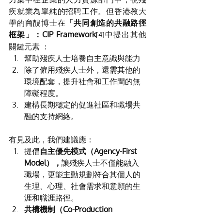
疾就業為單純的招聘工作。但香港教大
學的商靚博士在
「共同創造的共融路徑
框架」：CIP Framework
中提出其他
[4]
關鍵元素 ：
幫助殘疾人士培養自主意識與能力
除了僱用殘疾人士外，還需其他的
環境配套，提升社會和工作間的無
障礙程度。
建構長期穩定的促進社區和職場共
融的支持網絡。
有見及此，我們建議應：
提倡
自主優先模式（Agency-First 
Model），
讓殘疾人士不僅能融入
職場，更能主動規劃符合其個人的
生理、心理、社會需求和意願的生
涯和職涯路徑。
共構機制（Co-Production 