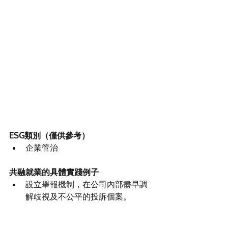
ESG類別（僅供參考）
企業管治
共融就業的具體實踐例子
設立舉報機制，在公司內部盡早調
解歧視及不公平的投訴個案。
主要持份者