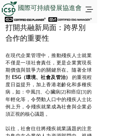
國際可持續發展協進會
打開共融新局面：跨界別
合作的重要性
在現代企業管理中，推動殘疾人士就業
不僅是一項社會責任，更是企業實現長
期價值與競爭力的關鍵所在。隨著全球
對 
ESG（環境、社會及管治）
 的重視程
度日益提升，加上香港老齡化和多種疾
病，如：中風
、心臟病
和癌症
的
[1]
[2]
[3]
年輕化等，令勞動人口中的殘疾人士比
例上升，令殘疾就業成為社會與企業必
須正視的核心議題 。
以往，社會往往將殘疾就業議題的注意
力集中在企業的人力資源部門中，視殘