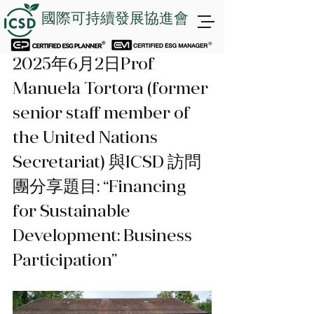
國際可持續發展協進會
2025年6月2日Prof 
Manuela Tortora (former 
senior staff member of 
the United Nations 
Secretariat) 與ICSD 訪問
團分享題目: “Financing 
for Sustainable 
Development: Business 
Participation”